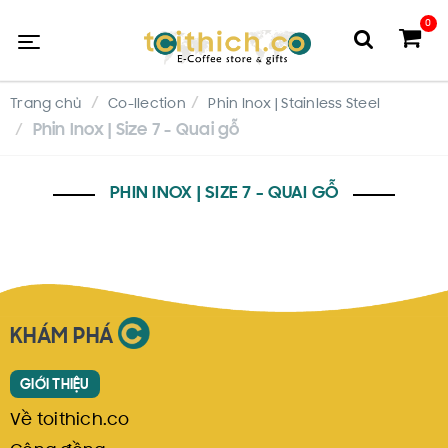
0
Trang chủ
Co-llection
Phin Inox | Stainless Steel
Phin Inox | Size 7 - Quai gỗ
PHIN INOX | SIZE 7 - QUAI GỖ
KHÁM PHÁ
GIỚI THIỆU
Về toithich.co