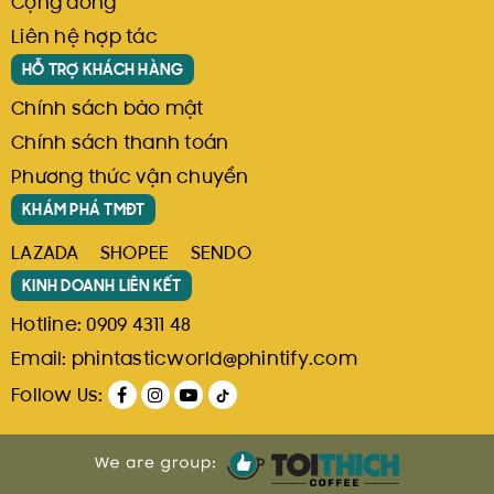
Cộng đồng
Liên hệ hợp tác
HỖ TRỢ KHÁCH HÀNG
Chính sách bảo mật
Chính sách thanh toán
Phương thức vận chuyển
KHÁM PHÁ TMĐT
LAZADA
SHOPEE
SENDO
KINH DOANH LIÊN KẾT
Hotline:
0909 4311 48
Email:
phintasticworld@phintify.com
Follow Us: