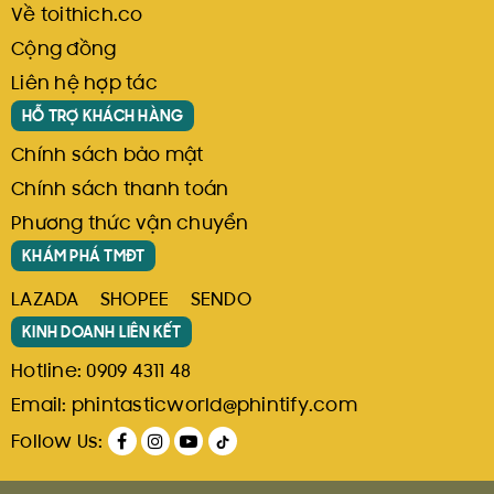
Về toithich.co
Cộng đồng
Liên hệ hợp tác
HỖ TRỢ KHÁCH HÀNG
Chính sách bảo mật
Chính sách thanh toán
Phương thức vận chuyển
KHÁM PHÁ TMĐT
LAZADA
SHOPEE
SENDO
KINH DOANH LIÊN KẾT
Hotline:
0909 4311 48
Email:
phintasticworld@phintify.com
Follow Us: