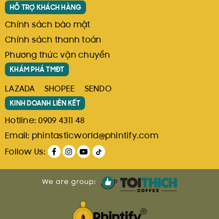
HỖ TRỢ KHÁCH HÀNG
Chính sách bảo mật
Chính sách thanh toán
Phương thức vận chuyển
KHÁM PHÁ TMĐT
LAZADA
SHOPEE
SENDO
KINH DOANH LIÊN KẾT
Hotline:
0909 4311 48
Email:
phintasticworld@phintify.com
Follow Us: