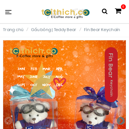
0
Trang chủ
Gấu bông | Teddy Bear
Fin Bear Keychain