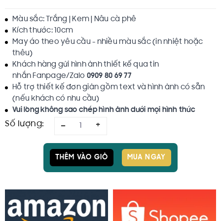
Màu sắc: Trắng | Kem | Nâu cà phê
Kích thước: 10cm
May áo theo yêu cầu - nhiều màu sắc (in nhiệt hoặc
thêu)
Khách hàng gửi hình ảnh thiết kế qua tin
nhắn Fanpage/Zalo
0909 80 69 77
Hỗ trợ thiết kế đơn giản gồm text và hình ảnh có sẵn
(nếu khách có nhu cầu)
Vui lòng không sao chép hình ảnh dưới mọi hình thức
Số lượng:
–
+
THÊM VÀO GIỎ
MUA NGAY