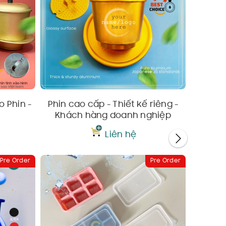
 Phin -
Phin cao cấp - Thiết kế riêng -
Chân đế
Khách hàng doanh nghiệp
Liên hệ
Pre Order
Pre Order