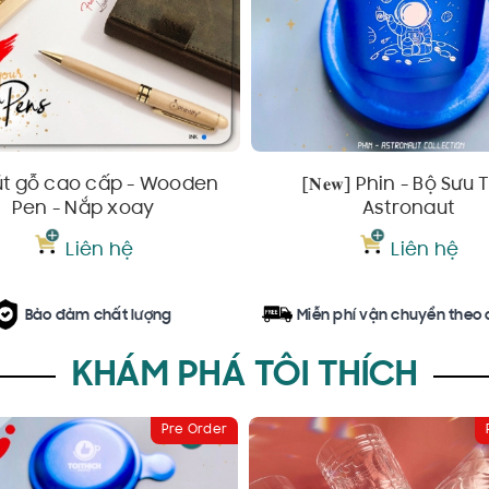
út gỗ cao cấp - Wooden
[𝐍𝐞𝐰] Phin - Bộ Sưu
Pen - Nắp xoay
Astronaut
Liên hệ
Liên hệ
Bảo đảm chất lượng
Miễn phí vận chuyển theo
KHÁM PHÁ TÔI THÍCH
Pre Order