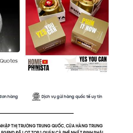
 Quotes
Chân đế bộ lọc cà phê Chill Chill
Khẩu t
Liên hệ
 đơn hàng
Dịch vụ gửi hàng quốc tế uy tín
 NHẬP THỊ TRƯỜNG TRUNG QUỐC, CỬA HÀNG TRUNG