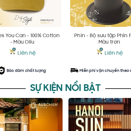
es You Can - 100% Cotton
Phin - Bộ sưu tập Phin Fi
- Màu Oliu
Màu trơn
Liên hệ
Liên hệ
Bảo đảm chất lượng
Miễn phí vận chuyển theo
SỰ KIỆN NỔI BẬT