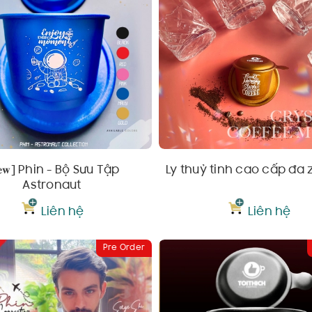
𝐞𝐰] Phin - Bộ Sưu Tập
Ly thuỷ tinh cao cấp đa 
Astronaut
Liên hệ
Liên hệ
Pre Order