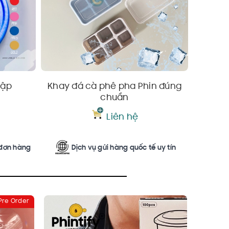
 Tập
Khay đá cà phê pha Phin đúng
Ly giấy
chuẩn
Liên hệ
 đơn hàng
Dịch vụ gửi hàng quốc tế uy tín
Pre Order
Pre Order