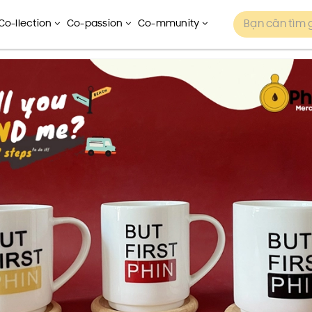
Co-llection
Co-passion
Co-mmunity