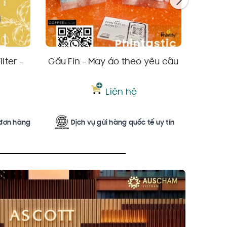
lter -
Gấu Fin - May áo theo yêu cầu
Phin 
- Kh
Liên hệ
 đơn hàng
Dịch vụ gửi hàng quốc tế uy tín