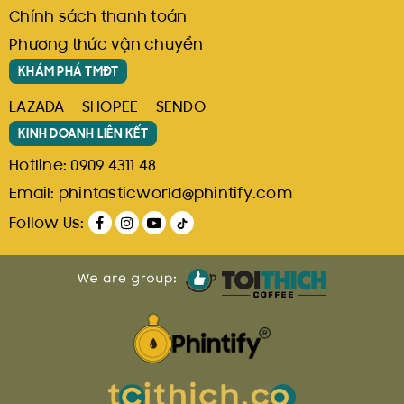
Chính sách thanh toán
Phương thức vận chuyển
KHÁM PHÁ TMĐT
LAZADA
SHOPEE
SENDO
KINH DOANH LIÊN KẾT
Hotline:
0909 4311 48
Email:
phintasticworld@phintify.com
Follow Us: