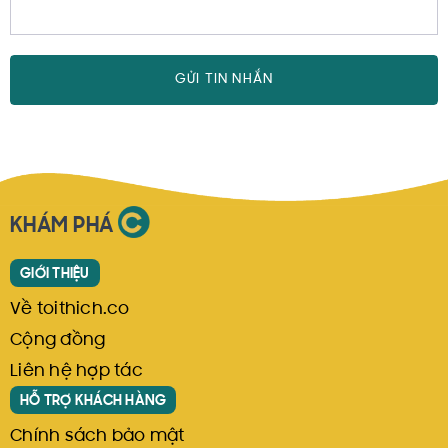
GỬI TIN NHẮN
KHÁM PHÁ
GIỚI THIỆU
Về toithich.co
Cộng đồng
Liên hệ hợp tác
HỖ TRỢ KHÁCH HÀNG
Chính sách bảo mật