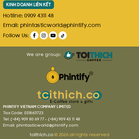
- Tính năng kháng khuẩn được BẢO LƯU ĐẾN 30 LẦN GIẶT. sau
KINH DOANH LIÊN KẾT
đó được sử dụng như khẩu trang vải bình thường.
Hotline:
0909 4311 48
(**)Giấy chứng nhận kiểm định - tiêu chuẩn chất lượng được
Email:
phintasticworld@phintify.com
cung cấp bởi nhà sản xuất Công ty TNHH sản xuất - thương mại
Follow Us:
may mặc Hòa Phát.
Chính sách dịch vụ:
Giao hàng COD toàn quốc.
Tư vấn sản phẩm, dịch vụ 24/7 tại Hotline/Zalo/Fanpage.
Hỗ trợ đổi trả sản phẩm lỗi/hư hỏng/trày xước trong vòng
7 ngày.
Gửi hàng quốc tế E-packet với giá siêu tiết kiệm, an toàn
PHINTIFY VIETNAM COMPANY LIMITED
Tax Code: 0318611723
và nhanh chóng.
Tel: (+84) 909 80 69 77 - (+84) 909 43 11 48
Liên hệ hợp tác: 090 6762 955
Email: phintasticworld@phintify.com
toithich.co
© 2026 all rights reserved