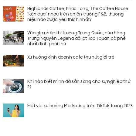
40% polyester giữ độ bền chống nhăn xù lông và chống
Highlands Coffee, Phúc Long, The Coffee House
"kèn cựa" nhau trên chiến trường F&B, thương
bám bẩn.
hiệu nào được yêu thích nhất?
- Dây đeo Borip (58% cotton, 5% spandex, 37% polyester).
Vừa gia nhập thị trường Trung Quốc, cửa hàng
Mang lại cảm giác mềm mại ôm sát khuôn mặt người
Trung Nguyên Legend đã lọt Top 1 quán cà phê
nhất định phải thử
dùng.
Hợp thời trang.
Xu hướng kinh doanh cafe thu hút giới trẻ
Khi nào biết mình đã sẵn sàng cho sự nghiệp thứ
2?
Một vài xu hướng Marketing trên TikTok trong 2023