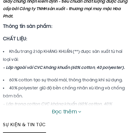
Giấy chứng nhận kiểm định - tiêu chuẩn chất lượng được cung
cấp bởi Công ty TNHH sản xuất - thương mại may mặc Hòa
Phát.
Thông tin sản phẩm:
CHẤT LIỆU:
Khẩu trang 2 lớp KHÁNG KHUẨN (**) được sản xuất từ hai
loại vải:
- Lớp ngoài vải CVC kháng khuẩn (60% cotton, 40 polyester).
60% cotton tạo sự thoải mái, thông thoáng khi sử dụng.
40% polyester giữ độ bền chống nhăn xù lông và chống
bám bẩn.
- Lớp trong cotton CVC kháng khuẩn (60% cotton, 40%
Đọc thêm
polyester).
60% cotton tạo độ mềm mịn, mang lại cảm giác dễ chịu
SỰ KIỆN & TIN TỨC
cho người dùng.