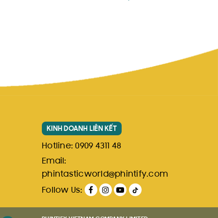
KINH DOANH LIÊN KẾT
Hotline:
0909 4311 48
Email:
phintasticworld@phintify.com
Follow Us: