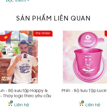
Đọc thêm
SẢN PHẨM LIÊN QUAN
Pre Order
iện sử dụng khi trang trí ghế sofa, gối tựa lưng khi làm việc tại 
cà phê.
un - Bộ sưu tập Happy &
Phin - Bộ Sưu Tập Luck
 - Thay logo theo yêu cầu
Liên hệ
Liên hệ