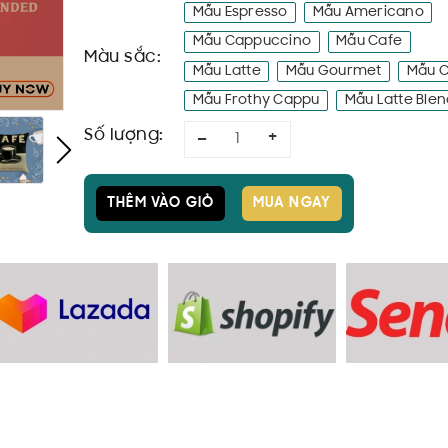
Mẫu Espresso
Mẫu Americano
Mẫu Cappuccino
Mẫu Cafe
Màu sắc:
Mẫu Latte
Mẫu Gourmet
Mẫu C
Mẫu Frothy Cappu
Mẫu Latte Ble
Số lượng:
–
+
THÊM VÀO GIỎ
MUA NGAY