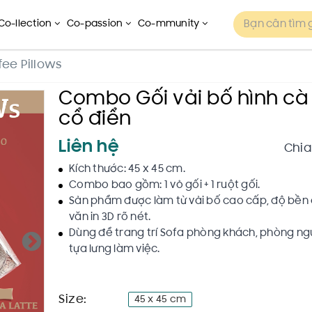
Co-llection
Co-passion
Co-mmunity
fee Pillows
Combo Gối vải bố hình cà
cổ điển
Liên hệ
Chia
Kích thước: 45 x 45 cm.
Combo bao gồm: 1 vỏ gối + 1 ruột gối.
Sản phẩm được làm từ vải bố cao cấp, độ bền
văn in 3D rõ nét.
Dùng để trang trí Sofa phòng khách, phòng ng
tựa lưng làm việc.
Size:
45 x 45 cm