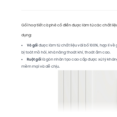
Gối hoạ tiết cà phê cổ điển được làm từ các chất li
dụng:
Vỏ gối
được làm từ chất liệu vải bố 100%, hợp lí v
bị toát mồ hôi, khả năng thoát khí, thoát ẩm cao.
Ruột gối
là gòn nhân tạo cao cấp được xử lý khán
mềm mại và dễ chịu.