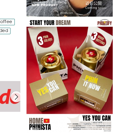
offee
nded