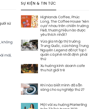
SỰ KIỆN & TIN TỨC
Highlands Coffee, Phúc
Long, The Coffee House "kèn
gười sử
cựa" nhau trên chiến trường
F&B, thương hiệu nào được
yêu thích nhất?
Vừa gia nhập thị trường
g, không
Trung Quốc, cửa hàng Trung
Nguyên Legend đã lọt Top 1
quán cà phê nhất định phải
ải mái,
thử
Xu hướng kinh doanh cafe
thu hút giới trẻ
Khi nào biết mình đã sẵn
sàng cho sự nghiệp thứ 2?
Một vài xu hướng Marketing