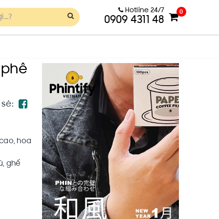
Hotline 24/7
0
0909 4311 48
 phê
 sẻ:
 cao, hoa
ủ, ghế