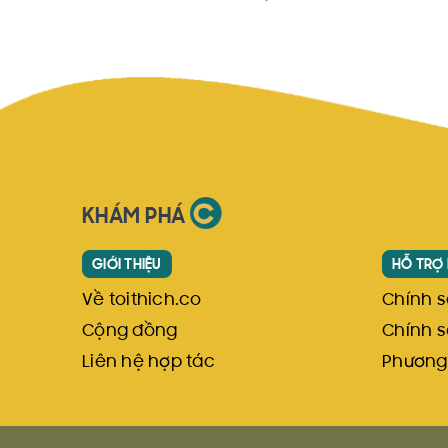
Tư vấn sản phẩm, dịch vụ 24/7 tại Hotline/Zalo/F
Hỗ trợ đổi trả sản phẩm lỗi/hư hỏng/trày xước tr
Gửi hàng quốc tế E-packet với giá siêu tiết kiệm
Liên hệ hợp tác: 090 6762 955
KHÁM PHÁ
GIỚI THIỆU
HỖ TRỢ
Về toithich.co
Chính 
Cộng đồng
Chính s
Liên hệ hợp tác
Phương