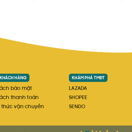
anpage.
ong vòng 7 ngày.
, an toàn và nhanh chóng.
 KHÁCH HÀNG
KHÁM PHÁ TMĐT
sách bảo mật
LAZADA
ách thanh toán
SHOPEE
 thức vận chuyển
SENDO