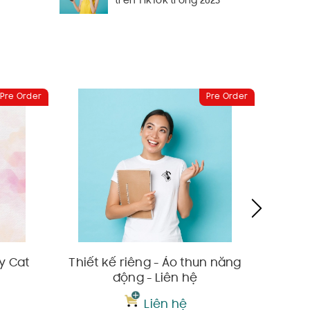
trên TikTok trong 2023
Pre Order
Pre Order
văn phòng,
y Cat
Thiết kế riêng - Áo thun năng
Phin - 
động - Liên hệ
Liên hệ